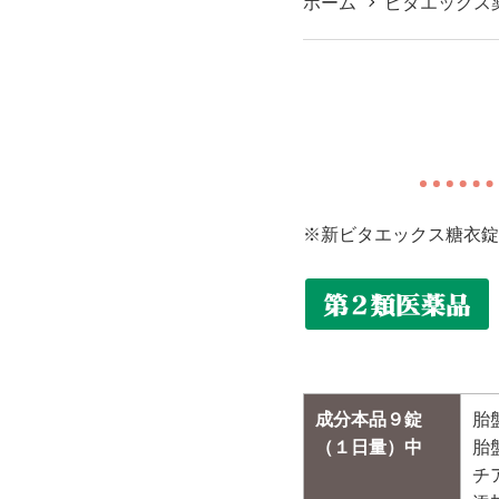
ホーム
ビタエックス
※新ビタエックス糖衣錠
成分本品９錠
胎
（１日量）中
胎
チ