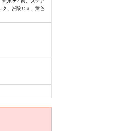
、無水ケイ酸、ステア
ルク、炭酸Ｃａ、黄色