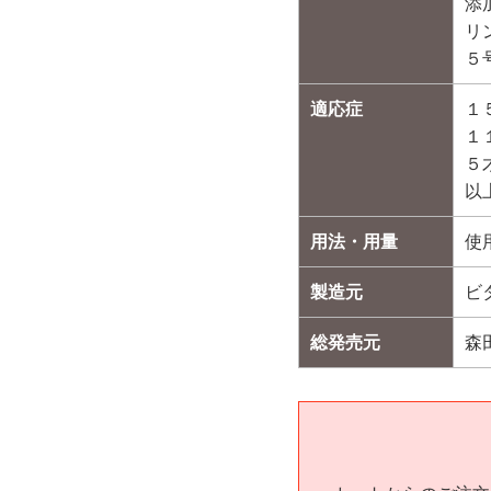
添
リ
５
適応症
１
１
５
以
用法・用量
使
製造元
ビ
総発売元
森