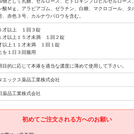
加物として乳糖、セルロース、ヒドロキシプロピルセルロース
ン酸Ｍｇ、アラビアゴム、ゼラチン、白糖、マクロゴール、タ
号、赤色３号、カルナウバロウを含む。
５才以上 １回３錠
１才以上１５才未満 １回２錠
才以上１１才未満 １回１錠
上を１日３回服用
用目的に応じて本液を適当な濃度に薄めて使用して下さい。
タエックス薬品工業株式会社
田薬品工業株式会社
初めてご注文される方へのお願い